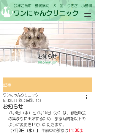
会津若松市 動物病院 犬 猫 うさぎ 小動物
ワンにゃんクリニック
お知らせ
Infomation
記事
ワンにゃんクリニック
5月25日
読了時間: 1分
お知らせ
7月8日（水）と7月15日（水）は、獣医師会
の集まりに出席するため、診療時間を以下の
ように変更させていただきます。
【7月8日（水）】
 午前中の診療は
11:30ま